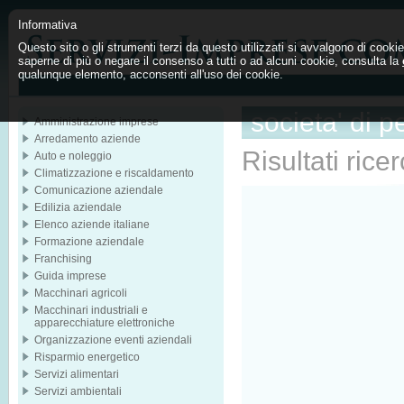
Informativa
Questo sito o gli strumenti terzi da questo utilizzati si avvalgono di cookie 
saperne di più o negare il consenso a tutti o ad alcuni cookie, consulta la
qualunque elemento, acconsenti all'uso dei cookie.
societa' di 
Amministrazione imprese
Arredamento aziende
Risultati rice
Auto e noleggio
Climatizzazione e riscaldamento
Comunicazione aziendale
Edilizia aziendale
Elenco aziende italiane
Formazione aziendale
Franchising
Guida imprese
Macchinari agricoli
Macchinari industriali e
apparecchiature elettroniche
Organizzazione eventi aziendali
Risparmio energetico
Servizi alimentari
Servizi ambientali