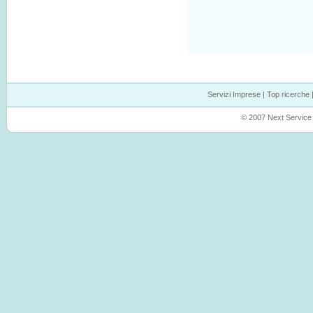
Servizi Imprese
|
Top ricerche
© 2007 Next Service P.