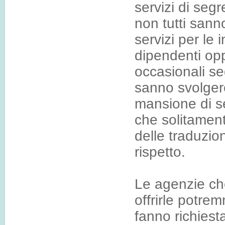
servizi di seg
non tutti sann
servizi per l
dipendenti op
occasionali se
sanno svolgere
mansione di se
che solitament
delle traduzio
rispetto.
Le agenzie ch
offrirle potre
fanno richiest