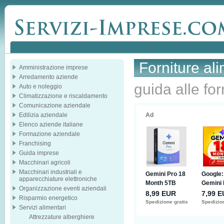
Forniture ali
Amministrazione imprese
Arredamento aziende
guida alle for
Auto e noleggio
Climatizzazione e riscaldamento
Comunicazione aziendale
Edilizia aziendale
Elenco aziende italiane
Formazione aziendale
Franchising
Guida imprese
Macchinari agricoli
Macchinari industriali e
apparecchiature elettroniche
Organizzazione eventi aziendali
Risparmio energetico
Servizi alimentari
Attrezzature alberghiere