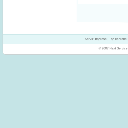
Servizi Imprese
|
Top ricerche
© 2007 Next Service P.