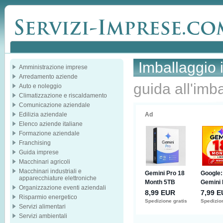
Imballaggio 
Amministrazione imprese
Arredamento aziende
guida all'imba
Auto e noleggio
Climatizzazione e riscaldamento
Comunicazione aziendale
Edilizia aziendale
Elenco aziende italiane
Formazione aziendale
Franchising
Guida imprese
Macchinari agricoli
Macchinari industriali e
apparecchiature elettroniche
Organizzazione eventi aziendali
Risparmio energetico
Servizi alimentari
Servizi ambientali