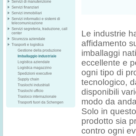
Servizi di manutenzione
Servizi finanziari
Servizi immobiliari
Servizi informatici e sistemi di
telecomunicazione
Servizi segreteria, traduzione, call
Le industrie h
center
Sicurezza aziendale
affidamento su
Trasporti e logistica
Gestione della produzione
imballaggi nati
Imballaggio industriale
eccellente e p
Logistica aziendale
Logistica magazzino
ogni tipo di p
Spedizioni executive
Supply chain
tecnologico, d
Traslochi industriali
disponibili vari
Traslochi ufficio
Trasloco internazionale
modo da andar
Trasporti fuori da Schengen
Solo in questo
prodotto sia p
contro ogni e