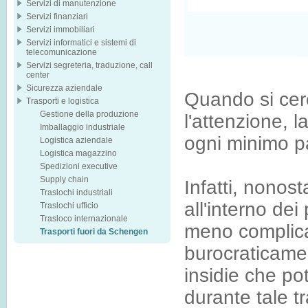
Servizi di manutenzione
Servizi finanziari
Servizi immobiliari
Servizi informatici e sistemi di
telecomunicazione
Servizi segreteria, traduzione, call
center
Sicurezza aziendale
Quando si cer
Trasporti e logistica
Gestione della produzione
l'attenzione, 
Imballaggio industriale
ogni minimo pa
Logistica aziendale
Logistica magazzino
Spedizioni executive
Supply chain
Infatti, nonost
Traslochi industriali
all'interno de
Traslochi ufficio
Trasloco internazionale
meno complica
Trasporti fuori da Schengen
burocraticamen
insidie che po
durante tale t