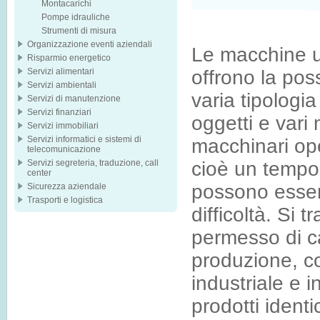
Montacarichi
Pompe idrauliche
Strumenti di misura
Organizzazione eventi aziendali
Le macchine ut
Risparmio energetico
Servizi alimentari
offrono la poss
Servizi ambientali
varia tipologi
Servizi di manutenzione
Servizi finanziari
oggetti e vari m
Servizi immobiliari
Servizi informatici e sistemi di
macchinari ope
telecomunicazione
Servizi segreteria, traduzione, call
cioè un tempo d
center
possono essere
Sicurezza aziendale
Trasporti e logistica
difficoltà. Si 
permesso di c
produzione, co
industriale e i
prodotti identi