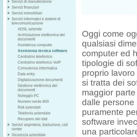
Servizi di manutenzione
Servizi finanziari
Servizi immobiliari
Servizi informatici e sistemi di
telecomunicazione
ADSL aziende
Oggi come oggi
Archiviazione elettronica dei
documenti
qualsiasi dim
Assistenza computer
Assistenza tecnica software
computer ed ha
Centralino telefonico
tipologie di so
Centralino telefonico VoIP
Consulenza informatica
proprio lavoro 
Data entry
Digitalizzazione documenti
si tratta dei s
Gestione elettronica dei
documenti
maggior parte 
Noleggio PC
dalle persone 
Numero verde 800
Reti aziendali
puramente perso
Telefonia aziendale
Recupero dei dati
software invec
Servizi segreteria, traduzione, call
center
una particolare
Sicurezza aziendale